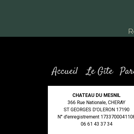
R
Accueil
Le Gîte
Par
CHATEAU DU MESNIL
366 Rue Nationale, CHERAY
ST GEORGES D’OLERON 17190
N° d'enregistrement 173370004110
06 61 43 37 34